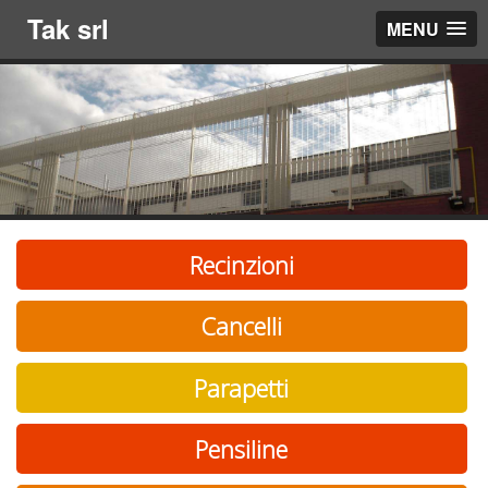
Tak srl
MENU
Recinzioni
Cancelli
Parapetti
Pensiline