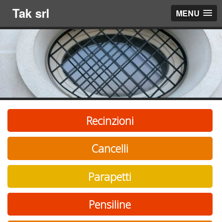
Tak srl
MENU
Recinzioni
Cancelli
Parapetti
Pensiline