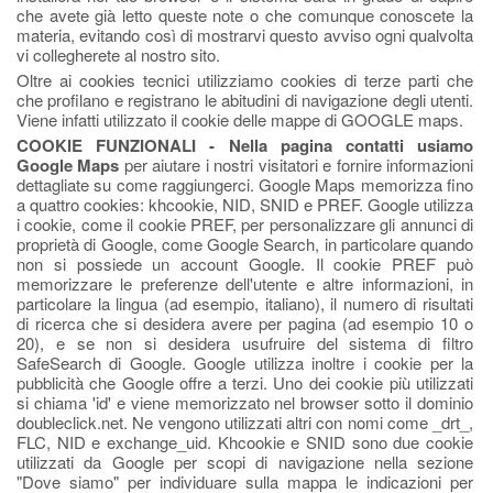
che avete già letto queste note o che comunque conoscete la
materia, evitando così di mostrarvi questo avviso ogni qualvolta
vi collegherete al nostro sito.
Oltre ai cookies tecnici utilizziamo cookies di terze parti che
che profilano e registrano le abitudini di navigazione degli utenti.
Viene infatti utilizzato il cookie delle mappe di GOOGLE maps.
COOKIE FUNZIONALI - Nella pagina contatti usiamo
Google Maps
per aiutare i nostri visitatori e fornire informazioni
dettagliate su come raggiungerci. Google Maps memorizza fino
a quattro cookies: khcookie, NID, SNID e PREF. Google utilizza
i cookie, come il cookie PREF, per personalizzare gli annunci di
proprietà di Google, come Google Search, in particolare quando
non si possiede un account Google. Il cookie PREF può
memorizzare le preferenze dell'utente e altre informazioni, in
particolare la lingua (ad esempio, italiano), il numero di risultati
di ricerca che si desidera avere per pagina (ad esempio 10 o
20), e se non si desidera usufruire del sistema di filtro
SafeSearch di Google. Google utilizza inoltre i cookie per la
pubblicità che Google offre a terzi. Uno dei cookie più utilizzati
si chiama 'id' e viene memorizzato nel browser sotto il dominio
doubleclick.net. Ne vengono utilizzati altri con nomi come _drt_,
FLC, NID e exchange_uid. Khcookie e SNID sono due cookie
utilizzati da Google per scopi di navigazione nella sezione
"Dove siamo" per individuare sulla mappa le indicazioni per