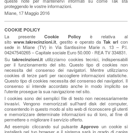
queste note per mantenervi informati su come Tak sta
proteggendo le vostre informazioni.
Miane, 17 Maggio 2016
COOKIE POLICY
La presente
Cookie Policy
è relativa al
sito
www.takrecinzioni.it
, gestito e operato da
Tak srl
con
sede in Miane (TV) in Via Santissime Marie n. 13 – P.I.
04247540265 – Capitale sociale Euro 50.000 - REA TV 334831.
Su
takrecinzioni.it
utilizziamo cookies tecnici, indispensabili
per il funzionamento del sito. Questo tipo di cookies non
necessita del consenso dei navigatori. Mentre utilizziamo
cookies di terze parti per raccogliere informazioni statistiche.
Questo tipo di cookies necessita del consenso dei navigatori. Il
consenso si intende accordato anche in modo implicito se
l'utente prosegue la sua navigazione nel sito.
I cookies sono dei semplici file di testo non necessariamente
invasivi. Vengono memorizzati sull’hard disk del computer,
consentendo in questo modo al sito web di riconoscere gli utenti
e memorizzare determinate informazioni su di loro, al fine di
permettere o migliorare il servizio offerto.
Ad esempio cliccando sul pulsante
Approvo
un cookie si
installerà nel tuo browser e il sistema sarà in grado di capire